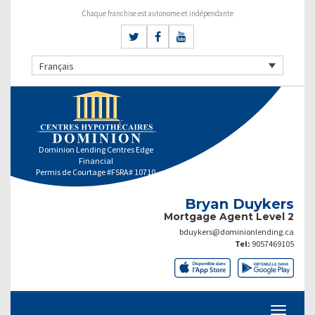
Chaque franchise est autonome et indépendante
Français
Dominion Lending Centres Edge
Financial
Permis de Courtage #FSRA# 10710
Bryan Duykers
Mortgage Agent Level 2
bduykers@dominionlending.ca
Tel:
9057469105