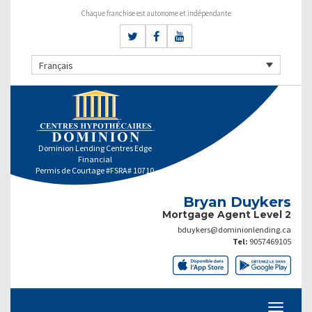
Chaque franchise est autonome et indépendante
Français
Dominion Lending Centres Edge
Financial
Permis de Courtage #FSRA# 10710
Bryan Duykers
Mortgage Agent Level 2
bduykers@dominionlending.ca
Tel:
9057469105